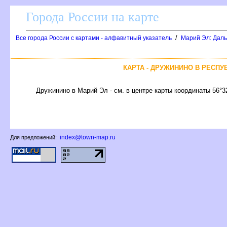
Города России на карте
/
се города России с картами - алфавитный указатель
Марий Эл: Даль
КАРТА - ДРУЖИНИНО В РЕСПУ
Дружинино в Марий Эл - см. в центре карты координаты 56°3
index@town-map.ru
Для предложений: