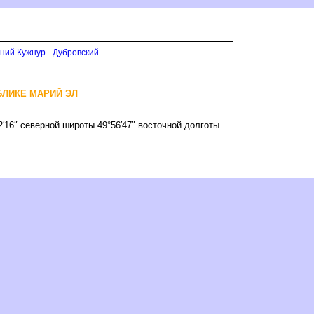
ний Кужнур - Дубровский
БЛИКЕ МАРИЙ ЭЛ
2′16″ северной широты 49°56′47″ восточной долготы