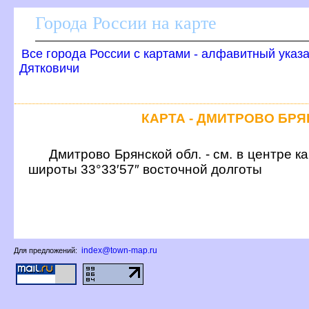
Города России на карте
се города России с картами - алфавитный указ
Дятковичи
КАРТА - ДМИТРОВО БР
Дмитрово Брянской обл. - см. в центре 
широты 33°33′57″ восточной долготы
index@town-map.ru
Для предложений: