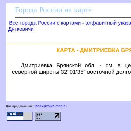
Города России на карте
се города России с картами - алфавитный указ
Дятковичи
КАРТА - ДМИТРИЕВКА Б
Дмитриевка Брянской обл. - см. в це
северной широты 32°01′35″ восточной долг
index@town-map.ru
Для предложений: