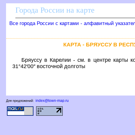
Города России на карте
се города России с картами - алфавитный указате
КАРТА - БРЯУССУ В РЕС
Бряуссу в Карелии - см. в центре карты к
31°42′00″ восточной долготы
index@town-map.ru
Для предложений: