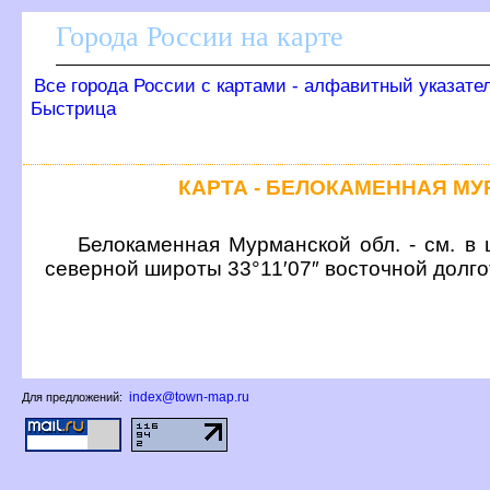
Города России на карте
се города России с картами - алфавитный указате
Быстрица
КАРТА - БЕЛОКАМЕННАЯ М
Белокаменная Мурманской обл. - см. в 
северной широты 33°11′07″ восточной долг
index@town-map.ru
Для предложений: