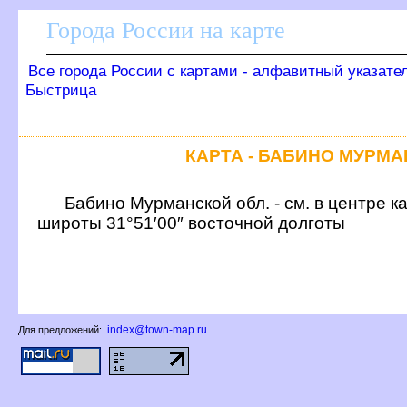
Города России на карте
се города России с картами - алфавитный указате
Быстрица
КАРТА - БАБИНО МУРМ
Бабино Мурманской обл. - см. в центре 
широты 31°51′00″ восточной долготы
index@town-map.ru
Для предложений: