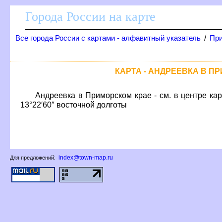
Города России на карте
/
се города России с картами - алфавитный указатель
При
КАРТА - АНДРЕЕВКА В П
Андреевка в Приморском крае - см. в центре ка
13°22′60″ восточной долготы
index@town-map.ru
Для предложений: