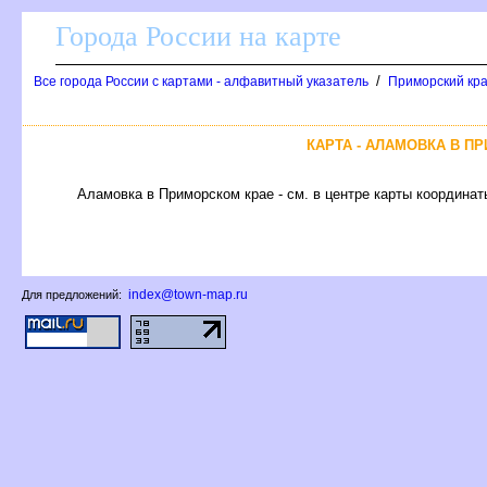
Города России на карте
/
се города России с картами - алфавитный указатель
Приморский край
КАРТА - АЛАМОВКА В П
Аламовка в Приморском крае - см. в центре карты координат
index@town-map.ru
Для предложений: