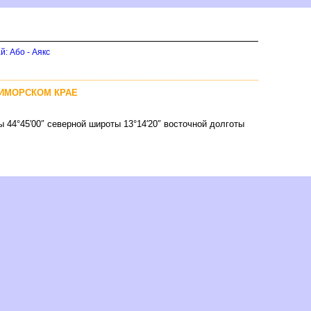
: Або - Аякс
РИМОРСКОМ КРАЕ
ы 44°45′00″ северной широты 13°14′20″ восточной долготы