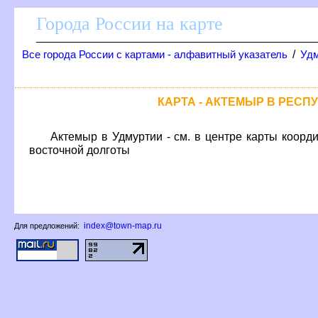
Города России на карте
/
се города России с картами - алфавитный указатель
Удм
КАРТА - АКТЕМЫР В РЕСП
Актемыр в Удмуртии - см. в центре карты коорд
осточной долготы
index@town-map.ru
Для предложений: