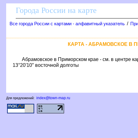
Города России на карте
/
се города России с картами - алфавитный указатель
При
КАРТА - АБРАМОВСКОЕ В 
Абрамовское в Приморском крае - см. в центре к
13°20′10″ восточной долготы
index@town-map.ru
Для предложений: