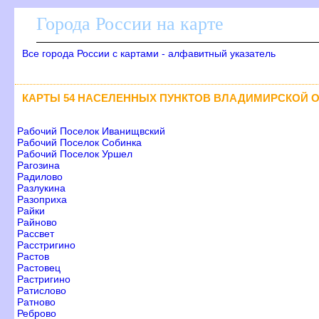
Города России на карте
се города России с картами - алфавитный указатель
КАРТЫ 54 НАСЕЛЕННЫХ ПУНКТОВ ВЛАДИМИРСКОЙ 
Рабочий Поселок Иванищвский
Рабочий Поселок Собинка
Рабочий Поселок Уршел
Рагозина
Радилово
Разлукина
Разоприха
Райки
Райново
Рассвет
Расстригино
Расто
Растовец
Растригино
Ратислово
Ратново
Реброво