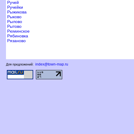
Ручей
Ручейки
Рыжикова
Рыково
Рылово
Рытово
Рюминское
Рябиновка
Рязаново
index@town-map.ru
Для предложений: