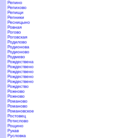
Репино
Репихово
Репищи
Репники
Ресницыно
Ровная
Рогово
Роговская
Родилово
Родионова
Родионово
Родмево
Рождествена
Рождествено
Рождествено
Рождествено
Рождествено
Рождество
Рожново
Рожново
Романово
Романово
Романовское
Ростовец
Ротислово
Рощино
Рука
Русловка