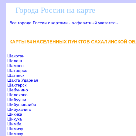
Города России на карте
се города России с картами - алфавитный указатель
КАРТЫ 54 НАСЕЛЕННЫХ ПУНКТОВ САХАЛИНСКОЙ О
Шакотан
Шалаш
Шамово
Шатиерск
Шатинск
Шахта Ударная
Шахтерск
Шебунино
Шелехово
Шибууши
Шибушинаибо
Шийухачиго
Шикика
Шикука
Шимба
Шимизу
Шимозу