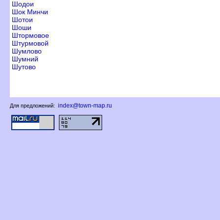
Шодои
Шок Минчи
Шотои
Шоши
Штормовое
Штурмовой
Шумлово
Шумний
Шутово
index@town-map.ru
Для предложений: