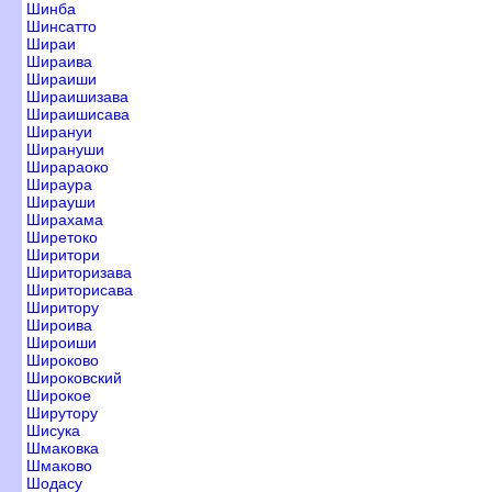
Шинба
Шинсатто
Шираи
Шираива
Шираиши
Шираишизава
Шираишисава
Ширануи
Ширануши
Ширараоко
Шираура
Ширауши
Ширахама
Ширетоко
Ширитори
Шириторизава
Шириторисава
Ширитору
Широива
Широиши
Широково
Широковский
Широкое
Ширутору
Шисука
Шмаковка
Шмаково
Шодасу