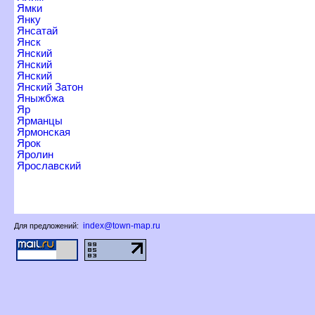
Ямки
Янку
Янсатай
Янск
Янский
Янский
Янский
Янский Затон
Яныжбжа
Яр
Ярманцы
Ярмонская
Ярок
Яролин
Ярославский
index@town-map.ru
Для предложений: