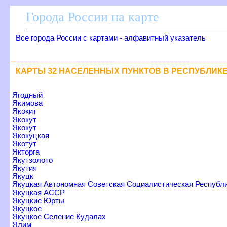
Города России на карте
се города России с картами - алфавитный указатель
КАРТЫ 32 НАСЕЛЕННЫХ ПУНКТОВ В РЕСПУБЛИКЕ
Ягодный
Якимова
Якокит
Якокут
Якокут
Якокуцкая
Якотут
Якторга
Якутзолото
Якутия
Якуцк
Якуцкая Автономная Советская Социалистическая Республ
Якуцкая АССР
Якуцкие Юрты
Якуцкое
Якуцкое Селение Кудалах
Ялим