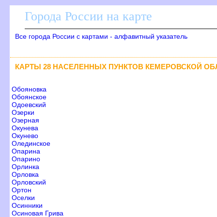
Города России на карте
се города России с картами - алфавитный указатель
КАРТЫ 28 НАСЕЛЕННЫХ ПУНКТОВ КЕМЕРОВСКОЙ ОБ
Обояновка
Обоянское
Одоевский
Озерки
Озерная
Окунева
Окунево
Олединское
Опарина
Опарино
Орлинка
Орловка
Орловский
Ортон
Оселки
Осинники
Осиновая Грива