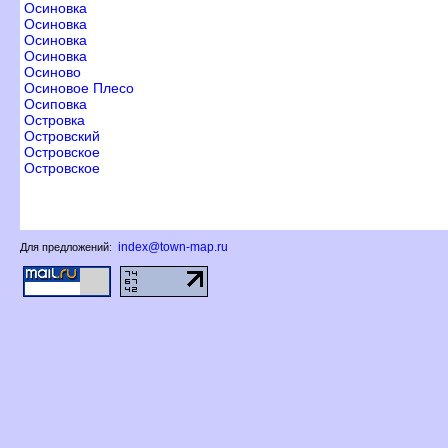
Осиновка
Осиновка
Осиновка
Осиновка
Осиново
Осиновое Плесо
Осиповка
Островка
Островский
Островское
Островское
index@town-map.ru
Для предложений: