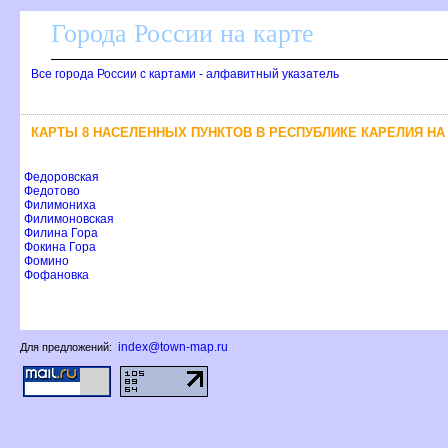
Города России на карте
се города России с картами - алфавитный указатель
КАРТЫ 8 НАСЕЛЕННЫХ ПУНКТОВ В РЕСПУБЛИКЕ КАРЕЛИЯ Н
Федоровская
Федотово
Филимониха
Филимоновская
Филина Гора
Фокина Гора
Фомино
Фофановка
index@town-map.ru
Для предложений: