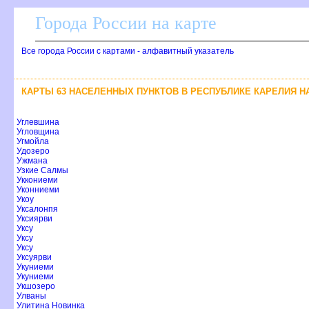
Города России на карте
се города России с картами - алфавитный указатель
КАРТЫ 63 НАСЕЛЕННЫХ ПУНКТОВ В РЕСПУБЛИКЕ КАРЕЛИЯ Н
Углевшина
Угловщина
Угмойла
Удозеро
Ужмана
Узкие Салмы
Уккониеми
Уконниеми
Укоу
Уксалонпя
Уксиярви
Уксу
Уксу
Уксу
Уксуярви
Укуниеми
Укуниеми
Укшозеро
Улваны
Улитина Новинка