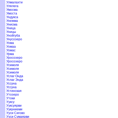
Улмалахти
Улялега
Умосма
Умоста
Ундукса
Унежма
Унисма
Уница
Уницы
Унойгуба
Унусозеро
Уома
Уомаа
Уомас
Урма
Уросозеро
Уросозеро
Усикюля
Усикюля
Усикюля
Услаг Онда
Услаг Энда
Уссуна
Уссуна
Устинская
Утозеро
Утоки
Ууксу
Ууксуярви
Уукуниеми
Ууси Сигово
Ууси Сумаярви