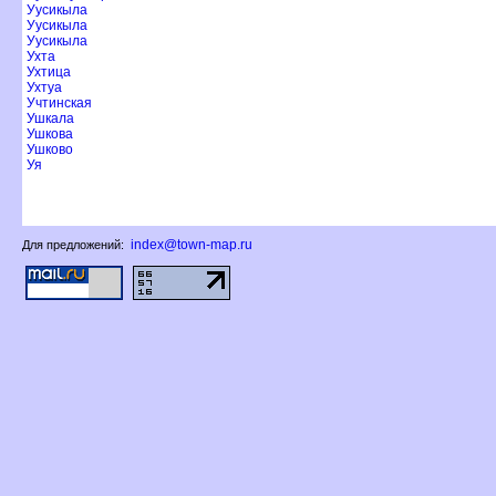
Уусикыла
Уусикыла
Уусикыла
Ухта
Ухтица
Ухтуа
Учтинская
Ушкала
Ушкова
Ушково
Уя
index@town-map.ru
Для предложений: