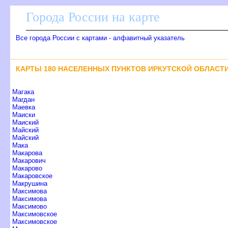
Города России на карте
се города России с картами - алфавитный указатель
КАРТЫ 180 НАСЕЛЕННЫХ ПУНКТОВ ИРКУТСКОЙ ОБЛАСТ
Магака
Магдан
Маевка
Маиски
Маиский
Майский
Майский
Мака
Макарова
Макарович
Макарово
Макаровское
Макрушина
Максимова
Максимова
Максимово
Максимовское
Максимовское