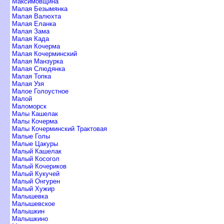
Максимовщина
Малая Безымянка
Малая Валюхта
Малая Еланка
Малая Зама
Малая Када
Малая Кочерма
Малая Кочерминский
Малая Манзурка
Малая Слюдянка
Малая Топка
Малая Узя
Малое Голоустное
Малой
Маломорск
Малы Кашелак
Малы Кочерма
Малы Кочерминский Трактовая
Малые Голы
Малые Цакуры
Малый Кашелак
Малый Косогол
Малый Кочерико
Малый Кукучей
Малый Онгурен
Малый Хужир
Малышевка
Малышевское
Малышкин
Малышкино