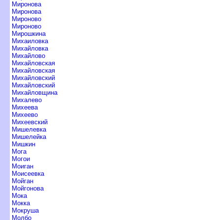
Миронова
Миронова
Мироново
Мироново
Мирошкина
Михаиловка
Михайловка
Михайлово
Михайловская
Михайловская
Михайловский
Михайловский
Михайловщина
Михалево
Михеева
Михеево
Михеевский
Мишелевка
Мишелейка
Мишкин
Мога
Могои
Моиган
Моисеевка
Мойган
Мойгонова
Мока
Мокка
Мокруша
Молбо