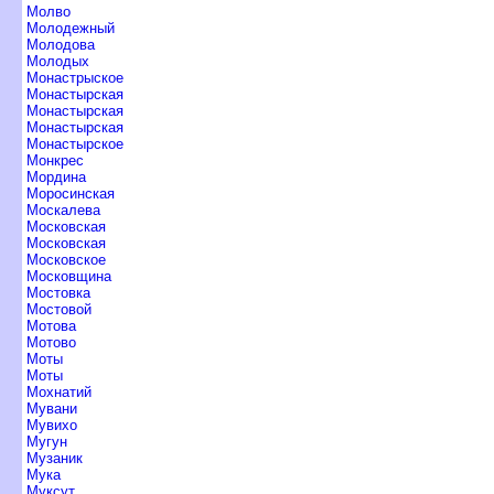
Молво
Молодежный
Молодова
Молодых
Монастрыское
Монастырская
Монастырская
Монастырская
Монастырское
Монкрес
Мордина
Моросинская
Москалева
Московская
Московская
Московское
Московщина
Мостовка
Мостовой
Мотова
Мотово
Моты
Моты
Мохнатий
Мувани
Мувихо
Мугун
Музаник
Мука
Муксут