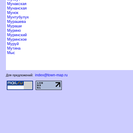
Мунакская
Мунанская
Мунок
Мунтубулук
Мурашева
Мураши
Мурино
Муринский
Муринское
Муруй
Мутина
Мыс
index@town-map.ru
Для предложений: