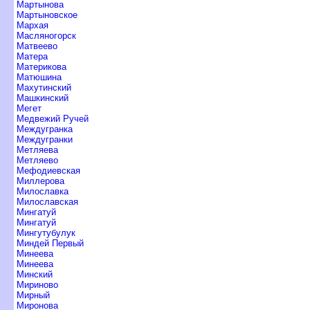
Мартынова
Мартыновское
Мархая
Масляногорск
Матвеево
Матера
Материкова
Матюшина
Махутинский
Машкинский
Мегет
Медвежий Ручей
Междугранка
Междугранки
Метляева
Метляево
Мефодиевская
Миллерова
Милославка
Милославская
Мингатуй
Мингатуй
Мингутубулук
Миндей Первый
Минеева
Минеева
Минский
Мириново
Мирный
Миронова