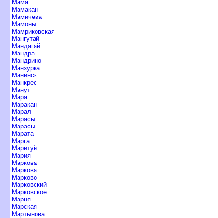
Мама
Мамакан
Мамичева
Мамоны
Мамриковская
Мангутай
Мандагай
Мандра
Мандрино
Манзурка
Манинск
Манкрес
Манут
Мара
Маракан
Марал
Марасы
Марасы
Марата
Марга
Маритуй
Мария
Маркова
Маркова
Марково
Марковский
Марковское
Марня
Марская
Мартынова