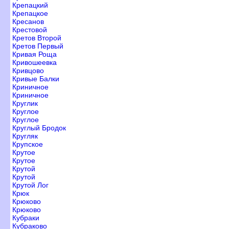
Крепацкий
Крепацкое
Кресано
Крестовой
Кретов Второй
Кретов Первый
Кривая Роща
Кривошеевка
Кривцово
Кривые Балки
Криничное
Криничное
Круглик
Круглое
Круглое
Круглый Бродок
Кругляк
Крупское
Крутое
Крутое
Крутой
Крутой
Крутой Ло
Крюк
Крюково
Крюково
Кубраки
Кубраково