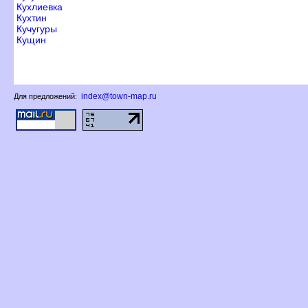
Кухлиевка
Кухтин
Кучугуры
Кущин
index@town-map.ru
Для предложений: