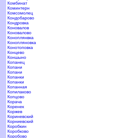
Комбинат
Коминтерн
Комсомолец
Кондобарово
Кондровка
Коновало
Коновалово
Коноплянвка
Конопляновка
Конотоповка
Концево
Коншыно
Копанец
Копани
Копани
Копанки
Копанки
Копанная
Копилаково
Копцово
Корача
Коренек
Корже
Кориневский
Корниевский
Коробкин
Коробково
Коробово