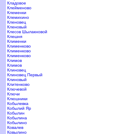
Кладовое
Клейменово
Клеменки
Клемихино
Кленовец
Кленовый
Клесов Шылакновой
Клешня
Клименки
Клименково
Клименково
Клименково
Климо
Климо
Клиновец
Клиновец Первый
Клиновый
Клитенково
Ключевой
Ключи
Клюшники
Кобылевка
Кобылий Яр
Кобылин
Кобылина
Кобылино
Ковале
Ковылино