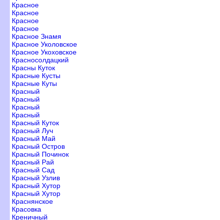
Красное
Красное
Красное
Красное
Красное Знамя
Красное Уколовское
Красное Укоховское
Красносолдацкий
Красны Куток
Красные Кусты
Красные Куты
Красный
Красный
Красный
Красный
Красный Куток
Красный Луч
Красный Май
Красный Остро
Красный Починок
Красный Рай
Красный Сад
Красный Узли
Красный Хутор
Красный Хутор
Краснянское
Красовка
Креничный