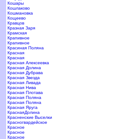
Кошары
Кошлаково
Кошмановка
Кощеево
Кравцо
Кразная Заря
Крамская
Крапивное
Крапивное
Красиная Поляна
Красная
Красная
Красная Алексеевка
Красная Долина
Красная Дубрава
Красная Звезда
Красная Ливада
Красная Нива
Красная Плотава
Красная Поляна
Красная Поляна
Красная Яруга
КраснаяДолина
Красненские Выселки
Красногвардейское
Красное
Красное
Красное