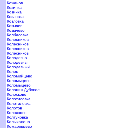
Кожано
Козинка
Козинка
Козловка
Козловка
Козыче
Козычево
Колбасовка
Колеснико
Колеснико
Колеснико
Колеснико
Колодезно
Колодезны
Колодезный
Колок
Коломийцево
Коломыцево
Коломыцево
Колония Дубовое
Колосково
Колотиловка
Колотиловка
Колото
Колпаково
Колтуновка
Колыхалено
Комаревцево