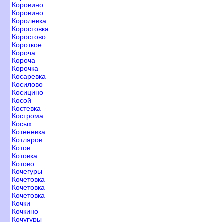
Коровино
Коровино
Королевка
Коростовка
Коростово
Короткое
Короча
Короча
Корочка
Косаревка
Косилово
Косицино
Косой
Костевка
Кострома
Косых
Котеневка
Котляро
Кото
Котовка
Котово
Кочегуры
Кочетовка
Кочетовка
Кочетовка
Кочки
Кочкино
Кочугуры