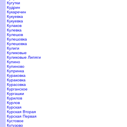
Кугутки
Кудрин
Кукаречин
Кукуевка
Кукуевка
Кулако
Кулевка
Кулешо
Кулешовка
Кулешовка
Кулиги
Куликовые
Куликовые Липяги
Купино
Купиново
Купринка
Кураковка
Кураковка
Курасовка
Курганское
Кургашки
Курило
Курло
Курская
Курская Вторая
Курская Первая
Кустовое
Кутузово