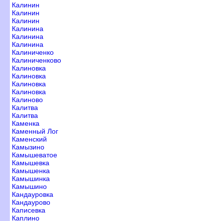
Калинин
Калинин
Калинин
Калинина
Калинина
Калинина
Калиниченко
Калиниченково
Калиновка
Калиновка
Калиновка
Калиновка
Калиново
Калитва
Калитва
Каменка
Каменный Ло
Каменский
Камызино
Камышеватое
Камышевка
Камышенка
Камышинка
Камышино
Кандауровка
Кандаурово
Каписевка
Каплино