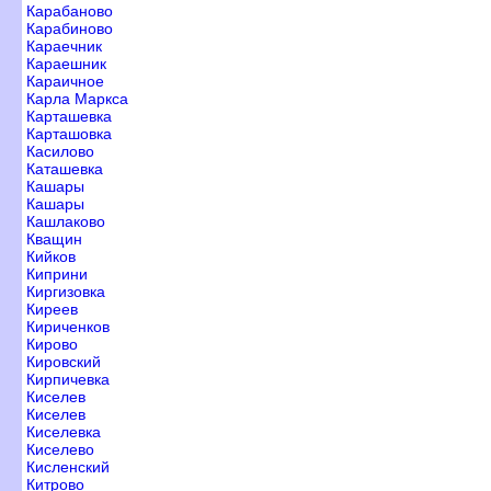
Карабаново
Карабиново
Караечник
Караешник
Караичное
Карла Маркса
Карташевка
Карташовка
Касилово
Каташевка
Кашары
Кашары
Кашлаково
Кващин
Кийко
Киприни
Киргизовка
Кирее
Кириченко
Кирово
Кировский
Кирпичевка
Киселе
Киселе
Киселевка
Киселево
Кисленский
Китрово