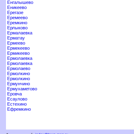
Енгалышево
Еникеево
Ерегазе
Еремеево
Еремкино
Ерлыково
Ермалаевка
Ерматау
Ермеево
Ермекеево
Ермикеево
Ермолаевка
Ермолаевка
Ермолаево
Ермолкино
Ермолкино
Ермунчино
Ермухаметово
Еровча
Есаулово
Естехино
Ефремкино