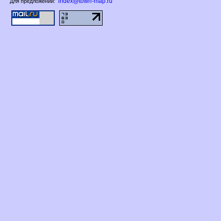
index@town-map.ru
Для предложений: