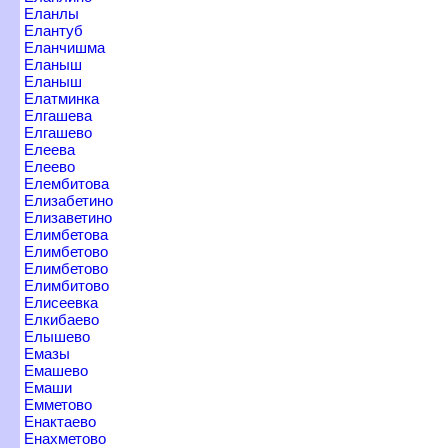
Еланлы
Еланту
Еланчишма
Еланыш
Еланыш
Елатминка
Елгашева
Елгашево
Елеева
Елеево
Елембитова
Елизабетино
Елизаветино
Елимбетова
Елимбетово
Елимбетово
Елимбитово
Елисеевка
Елкибаево
Елышево
Емазы
Емашево
Емаши
Емметово
Енактаево
Енахметово